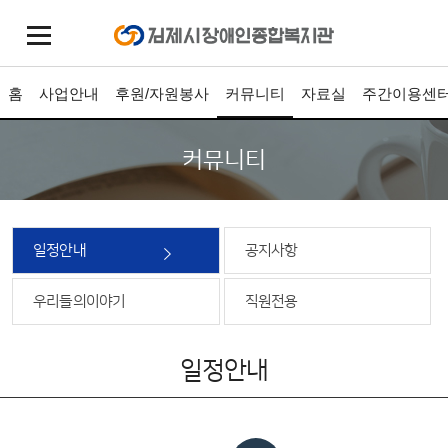
홈
사업안내
후원/자원봉사
커뮤니티
자료실
주간이용센
커뮤니티
일정안내
공지사항
우리들의이야기
직원전용
일정안내