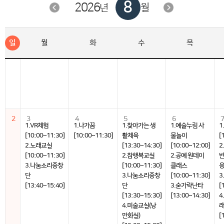
8
2026
월
년
일
월
화
수
목
2
3
4
5
6
1.VR체험
1.나가꿈
1.찾아가는 생
1.예술누림 사
1
[10:00~11:30]
[10:00~11:30]
활체육
물놀이
[
2.노래교실
[13:30~14:30]
[10:00~12:00]
2
[10:00~11:30]
2.참행복교실
2.공예 원데이
반
3.나눔소리중창
[10:00~11:30]
클래스
단
3.나눔소리중창
[10:00~11:30]
3
[13:40~15:40]
단
3.숟가락난타
[
[13:30~15:30]
[13:00~14:30]
4
4.미술교실(낭
만화실)
[