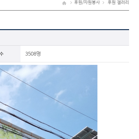
후원/자원봉사
후원 갤러리
3508명
수