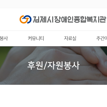
원봉사
커뮤니티
자료실
주간
후원/자원봉사