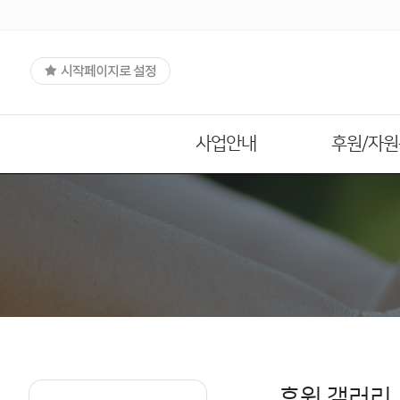
사업안내
후원/자
후원 갤러리