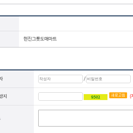
현진그릇도매마트
/
자
(
 방지
용