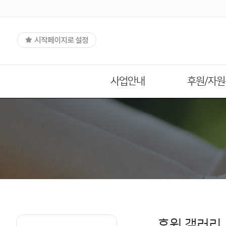
사업안내
후원/자
후원 갤러리