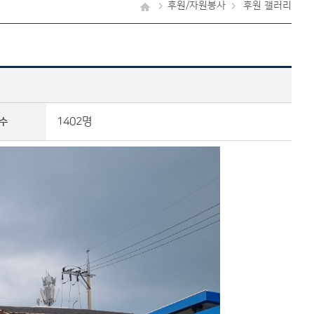
후원/자원봉사
후원 갤러리
1402명
수