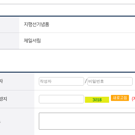
지평선기념품
제일서림
/
자
(
 방지
용