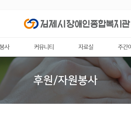
원봉사
커뮤니티
자료실
주간
후원/자원봉사