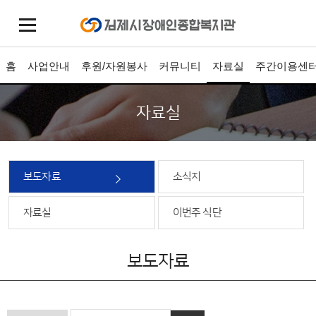
홈
사업안내
후원/자원봉사
커뮤니티
자료실
주간이용센
자료실
보도자료
소식지
자료실
이번주 식단
보도자료