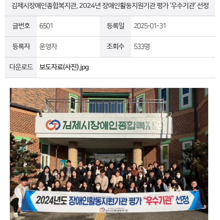
김제시장애인종합복지관, 2024년 장애인활동지원기관 평가 ‘우수기관’ 선정
글번호
6501
등록일
2025-01-31
등록자
운영자
조회수
533명
다운로드
보도자료(사진).jpg