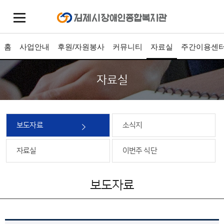
홈
사업안내
후원/자원봉사
커뮤니티
자료실
주간이용센
자료실
보도자료
소식지
자료실
이번주 식단
보도자료